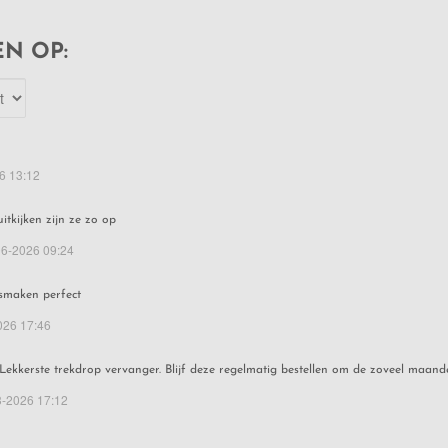
N OP:
6 13:12
uitkijken zijn ze zo op
06-2026 09:24
smaken perfect
026 17:46
Lekkerste trekdrop vervanger. Blijf deze regelmatig bestellen om de zoveel maand
3-2026 17:12