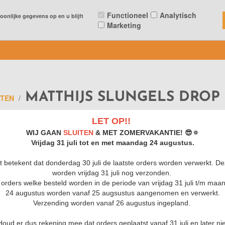
T
PRIVACYBELEID
ALGEMENE VOORWAARDEN
Functioneel
Analytisch
onlijke gegevens op en u blijft
Marketing
access_time
credit_card
OI DE LEKKERSTE!
ALTIJD BESCHIKBAAR 24/7
ONLIN
MATTHIJS SLUNGELS DROP
TEN
/
LET OP!!
WIJ GAAN
SLUITEN
& MET ZOMERVAKANTIE! 😎🔅
Vrijdag 31 juli tot en met maandag 24 augustus.
MATTHIJS 
t betekent dat donderdag 30 juli de laatste orders worden verwerkt. D
73
Revi
worden vrijdag 31 juli nog verzonden.
e orders welke besteld worden in de periode van vrijdag 31 juli t/m maa
Zachte gom drop met 
24 augustus worden vanaf 25 augsustus aangenomen en verwerkt.
Artikelnummer
Verzending worden vanaf 26 augustus ingepland.
Gewicht
Houd er dus rekening mee dat orders geplaatst vanaf 31 juli en later nie