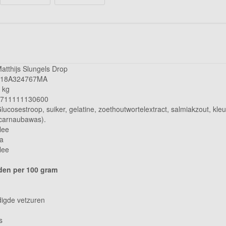
atthijs Slungels Drop
118A324767MA
 kg
711111130600
lucosestroop, suiker, gelatine, zoethoutwortelextract, salmiakzout, kle
carnaubawas).
Nee
a
Nee
en per 100 gram
igde vetzuren
s