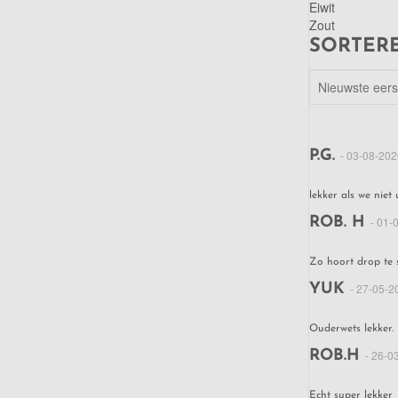
Eiwit
Zout
SORTERE
P.G.
- 03-08-202
lekker als we niet 
ROB. H
- 01-
Zo hoort drop te 
YUK
- 27-05-2
Ouderwets lekker. 
ROB.H
- 26-0
Echt super lekker