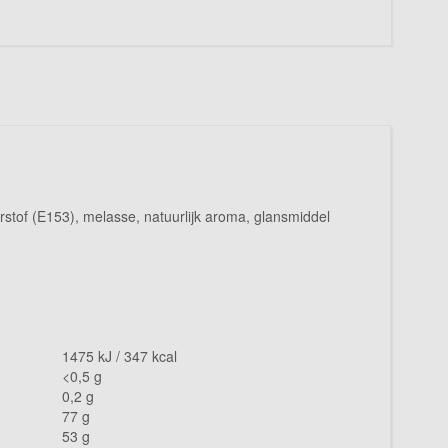
urstof (E153), melasse, natuurlijk aroma, glansmiddel
1475 kJ / 347 kcal
<0,5 g
0,2 g
77 g
53 g