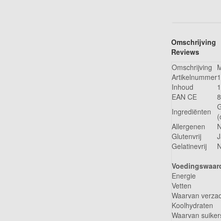
Omschrijving
Reviews
Omschrijving
M
Artikelnummer
Inhoud
1
EAN CE
8
G
Ingrediënten
(
Allergenen
Glutenvrij
J
Gelatinevrij
Voedingswaard
Energie
Vetten
Waarvan verzad
Koolhydraten
Waarvan suiker