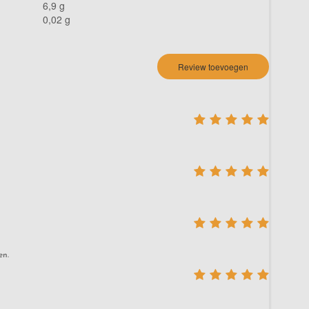
6,9 g
0,02 g
Review toevoegen
en.