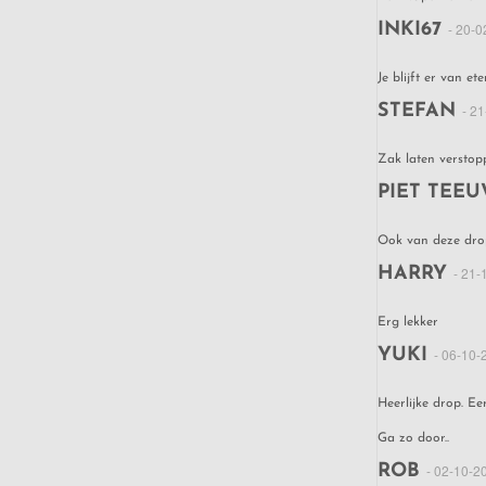
INKI67
- 20-0
Je blijft er van et
STEFAN
- 2
Zak laten verstopp
PIET TEE
Ook van deze drop
HARRY
- 21-
Erg lekker
YUKI
- 06-10-
Heerlijke drop. E
Ga zo door..
ROB
- 02-10-2