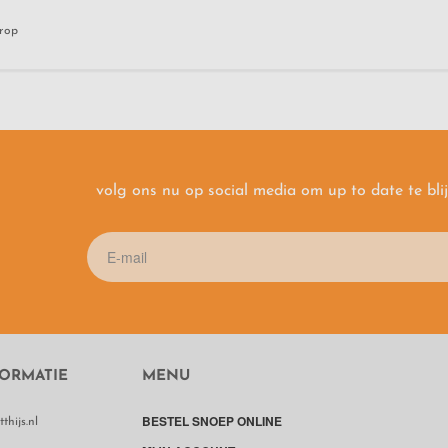
drop
volg ons nu op social media om up to date te bli
ORMATIE
MENU
BESTEL SNOEP ONLINE
hijs.nl