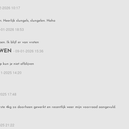
2-2026 10:17
en. Heerlijk slungels, slungelen. Haha
1-01-2026 18:53
en. Ik blijf er van vreten
UWEN
- 09-01-2026 15:36
 kun je niet afblijven
11-2025 14:20
2025 17:48
erste 4kg zo doorheen gewerkt en recentlijk weer mijn voorraad aangevuld.
025 21:22