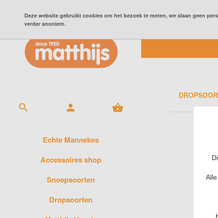
BESTEL SNOEP ONLINE
MIJN ACCOUNT
OVER MATTHIJS
CONTAC
Deze website gebruikt cookies om het bezoek te meten, we slaan geen perso
verder anoniem.
check
WEL MO
DROPSOOR



Echte Mannekes
Di
Accessoires shop
All
Snoepsoorten
Dropsoorten