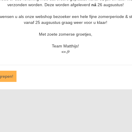
€ 7,24
verzonden worden. Deze worden afgeleverd
ná
26 augsustus!
Prijs per 1000 gram
 wensen u als onze webshop bezoeker een hele fijne zomerperiode & s
vanaf 25 augsustus graag weer voor u klaar!
Aantal:
Met zoete zomerse groetjes,
Team Matthijs!
🍬🎉
grepen!